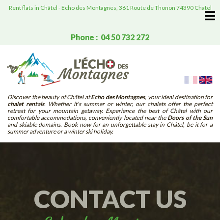
Rent flats in Châtel - Echo des Montagnes, 361 Route de Thonon 74390 Chatel
Phone : 04 50 732 272
Discover the beauty of Châtel at
Echo des Montagnes
, your ideal destination for
chalet rentals
. Whether it's summer or winter, our chalets offer the perfect
retreat for your mountain getaway. Experience the best of Châtel with our
comfortable accommodations, conveniently located near the
Doors of the Sun
and skiable domains. Book now for an unforgettable stay in Châtel, be it for a
summer adventure or a winter ski holiday.
CONTACT US