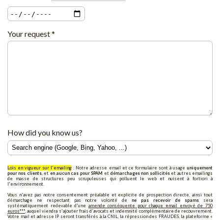
Your request *
How did you know us?
Lois en vigueur sur l'emailing
: Notre adresse email et ce formulaire sont à usage
uniquement
pour nos clients
, et
en aucun cas pour SPAM
et
démarchages non sollicités
et autres emailings
de masse de structures peu scrupuleuses qui polluent le web et nuisent à fortiori à
l'environnement.
Vous n'avez pas notre consentement préalable et explicite de prospection directe, ainsi tout
démarchage ne respectant pas notre volonté de
ne pas recevoir de spams
sera
systématiquement redevable d'une
amende conséquente pour chaque email envoyé de 750
euros***
, auquel viendra s'ajouter frais d'avocats et indemnité complémentaire de recouvrement.
Votre mail et adresse IP seront transférés à la CNIL, la répression des FRAUDES, la plateforme «